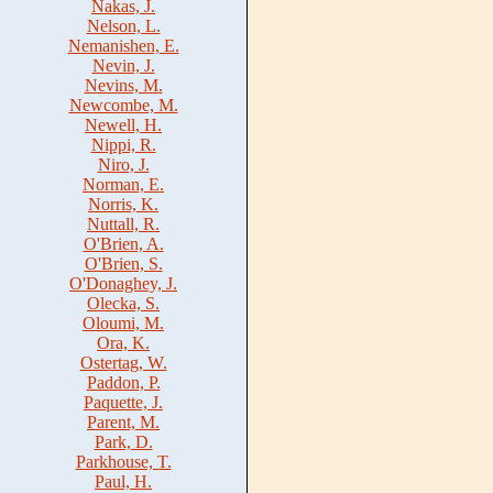
Nakas, J.
Nelson, L.
Nemanishen, E.
Nevin, J.
Nevins, M.
Newcombe, M.
Newell, H.
Nippi, R.
Niro, J.
Norman, E.
Norris, K.
Nuttall, R.
O'Brien, A.
O'Brien, S.
O'Donaghey, J.
Olecka, S.
Oloumi, M.
Ora, K.
Ostertag, W.
Paddon, P.
Paquette, J.
Parent, M.
Park, D.
Parkhouse, T.
Paul, H.