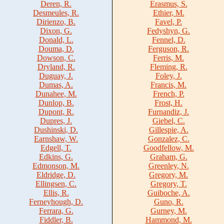
Deren, R.
Erasmus, S.
Desmeules, R.
Ethier, M.
Dirienzo, B.
Favel, P.
Dixon, G.
Fedyshyn, G.
Donald, L.
Fennel, D.
Douma, D.
Ferguson, R.
Dowson, C.
Ferris, M.
Dryland, R.
Fleming, R.
Duguay, J.
Foley, J.
Dumas, A.
Francis, M.
Dunahee, M.
French, P.
Dunlop, B.
Frost, H.
Dupont, R.
Furnandiz, J.
Dupres, J.
Giebel, C.
Dushinski, D.
Gillespie, A.
Earnshaw, W.
Gonzalez, C.
Edgell, T.
Goodfellow, M.
Edkins, G.
Graham, G.
Edmonson, M.
Greenley, N.
Eldridge, D.
Gregory, M.
Ellingsen, C.
Gregory, T.
Ellis, R.
Guiboche, A.
Ferneyhough, D.
Guno, R.
Ferrara, G.
Gurney, M.
Fiddler, B.
Hammond, M.