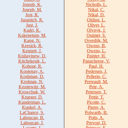
Joseph, K.
Nicholls, L.
Joseph, M.
Nikal, C.
Jost, R.
Nikal, D.
Juranitch, R.
Olding, L.
Just, J.
Oliver, L.
Kadri, K.
Olynyk, J.
Kakepetum, M.
Ouimet, S.
Kang, N.
Overdijk, M.
Keesick, R.
Owens, B.
Kennett, J.
Owens, L.
Kishayinew, D.
Painter, H.
Kitchekesik, L.
Panacheese, V.
Kohout, R.
Paul, H.
Kootenay, A.
Pedersen, J.
Koshman, D.
Pellerin, C.
Krolman, N.
Perreault, M.
Krostewitz, M.
Pete, A.
Krowchuk, W.
Petersen, T.
Krueger, D.
Pettit, T.
Kunderman, L.
Picotte, C.
Kunkel, A.
Pierre, A.
LaChance, S.
Polwarth, B.
Laboucan, B.
Potts, A.
Laboucan, J.
Prevost, D.
Lacerte, J.
Primeau, E.