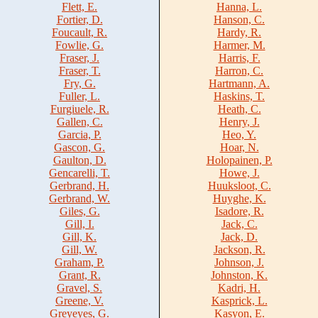
Flett, E.
Hanna, L.
Fortier, D.
Hanson, C.
Foucault, R.
Hardy, R.
Fowlie, G.
Harmer, M.
Fraser, J.
Harris, F.
Fraser, T.
Harron, C.
Fry, G.
Hartmann, A.
Fuller, L.
Haskins, T.
Furgiuele, R.
Heath, C.
Gallen, C.
Henry, J.
Garcia, P.
Heo, Y.
Gascon, G.
Hoar, N.
Gaulton, D.
Holopainen, P.
Gencarelli, T.
Howe, J.
Gerbrand, H.
Huuksloot, C.
Gerbrand, W.
Huyghe, K.
Giles, G.
Isadore, R.
Gill, I.
Jack, C.
Gill, K.
Jack, D.
Gill, W.
Jackson, R.
Graham, P.
Johnson, J.
Grant, R.
Johnston, K.
Gravel, S.
Kadri, H.
Greene, V.
Kasprick, L.
Greyeyes, G.
Kasyon, E.