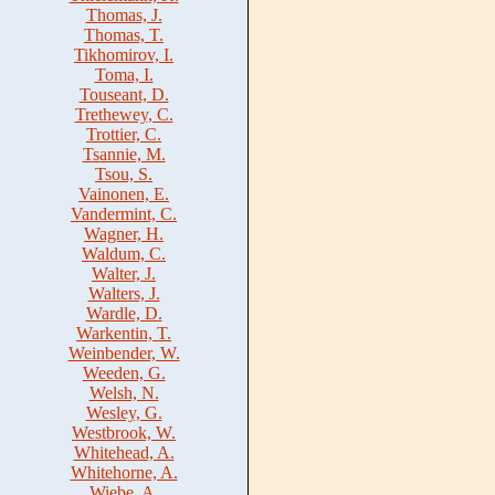
Thomas, J.
Thomas, T.
Tikhomirov, I.
Toma, I.
Touseant, D.
Trethewey, C.
Trottier, C.
Tsannie, M.
Tsou, S.
Vainonen, E.
Vandermint, C.
Wagner, H.
Waldum, C.
Walter, J.
Walters, J.
Wardle, D.
Warkentin, T.
Weinbender, W.
Weeden, G.
Welsh, N.
Wesley, G.
Westbrook, W.
Whitehead, A.
Whitehorne, A.
Wiebe, A.