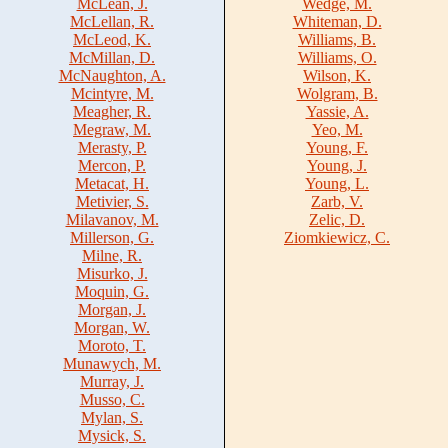
McLean, J.
Wedge, M.
McLellan, R.
Whiteman, D.
McLeod, K.
Williams, B.
McMillan, D.
Williams, O.
McNaughton, A.
Wilson, K.
Mcintyre, M.
Wolgram, B.
Meagher, R.
Yassie, A.
Megraw, M.
Yeo, M.
Merasty, P.
Young, F.
Mercon, P.
Young, J.
Metacat, H.
Young, L.
Metivier, S.
Zarb, V.
Milavanov, M.
Zelic, D.
Millerson, G.
Ziomkiewicz, C.
Milne, R.
Misurko, J.
Moquin, G.
Morgan, J.
Morgan, W.
Moroto, T.
Munawych, M.
Murray, J.
Musso, C.
Mylan, S.
Mysick, S.