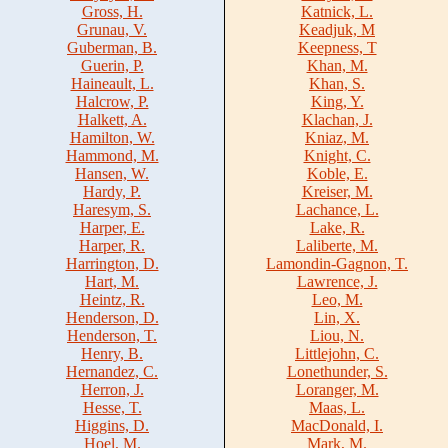
Gross, H.
Katnick, L.
Grunau, V.
Keadjuk, M
Guberman, B.
Keepness, T
Guerin, P.
Khan, M.
Haineault, L.
Khan, S.
Halcrow, P.
King, Y.
Halkett, A.
Klachan, J.
Hamilton, W.
Kniaz, M.
Hammond, M.
Knight, C.
Hansen, W.
Koble, E.
Hardy, P.
Kreiser, M.
Haresym, S.
Lachance, L.
Harper, E.
Lake, R.
Harper, R.
Laliberte, M.
Harrington, D.
Lamondin-Gagnon, T.
Hart, M.
Lawrence, J.
Heintz, R.
Leo, M.
Henderson, D.
Lin, X.
Henderson, T.
Liou, N.
Henry, B.
Littlejohn, C.
Hernandez, C.
Lonethunder, S.
Herron, J.
Loranger, M.
Hesse, T.
Maas, L.
Higgins, D.
MacDonald, I.
Hoel, M.
Mark, M.