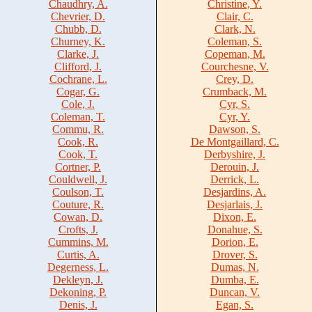
Chaudhry, A.
Christine, Y.
Chevrier, D.
Clair, C.
Chubb, D.
Clark, N.
Churney, K.
Coleman, S.
Clarke, J.
Copeman, M.
Clifford, J.
Courchesne, V.
Cochrane, L.
Crey, D.
Cogar, G.
Crumback, M.
Cole, J.
Cyr, S.
Coleman, T.
Cyr, Y.
Commu, R.
Dawson, S.
Cook, R.
De Montgaillard, C.
Cook, T.
Derbyshire, J.
Cortner, P.
Derouin, J.
Couldwell, J.
Derrick, L.
Coulson, T.
Desjardins, A.
Couture, R.
Desjarlais, J.
Cowan, D.
Dixon, E.
Crofts, J.
Donahue, S.
Cummins, M.
Dorion, E.
Curtis, A.
Drover, S.
Degerness, L.
Dumas, N.
Dekleyn, J.
Dumba, E.
Dekoning, P.
Duncan, V.
Denis, J.
Egan, S.