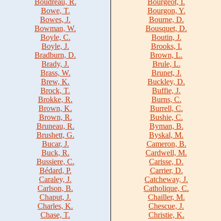
Boudreau, R.
Bourgeot, I.
Bowe, T.
Bourgon, Y.
Bowes, J.
Bourne, D.
Bowman, W.
Bousquet, D.
Boyle, C.
Boutin, J.
Boyle, J.
Brooks, I.
Bradburn, D.
Brown, L.
Brady, J.
Brule, L.
Brass, W.
Brunet, J.
Brew, K.
Buckley, D.
Brock, T.
Buffie, J.
Brokke, R.
Burns, C.
Brown, K.
Burrell, C.
Brown, R.
Bushie, C.
Bruneau, R.
Byman, B.
Brushett, G.
Byskal, M.
Bucar, J.
Cameron, B.
Buck, R.
Cardwell, M.
Bussiere, C.
Carisse, D.
Bédard, P.
Carrier, D.
Caraley, J.
Catcheway, J.
Carlson, B.
Catholique, C.
Chaput, J.
Chailler, M.
Charles, K.
Chescue, J.
Chase, T.
Christie, K.