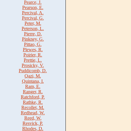
Pearce, J.
Pearson, E.
Percival, A.
Percival, G.
Peter, M.
Peterson, L.
Pierre, D.
Pinkney, G.
Pittao, G.
Plewes, R.
Poirier, R.
Prettie, L.
Prosicky, V.
Puddicomb, D.
Qazi, M.
Quintana, I.
Ram, E.
Ranger, R.
Ratchford, P.
Rathke, R.
Recollet, M.
Redhead, W.
Reed, W.
Resvick, P.
Rhodes, D.