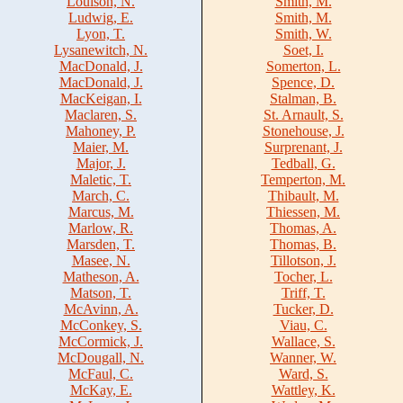
Louison, N.
Smith, M.
Ludwig, E.
Smith, M.
Lyon, T.
Smith, W.
Lysanewitch, N.
Soet, I.
MacDonald, J.
Somerton, L.
MacDonald, J.
Spence, D.
MacKeigan, I.
Stalman, B.
Maclaren, S.
St. Arnault, S.
Mahoney, P.
Stonehouse, J.
Maier, M.
Surprenant, J.
Major, J.
Tedball, G.
Maletic, T.
Temperton, M.
March, C.
Thibault, M.
Marcus, M.
Thiessen, M.
Marlow, R.
Thomas, A.
Marsden, T.
Thomas, B.
Masee, N.
Tillotson, J.
Matheson, A.
Tocher, L.
Matson, T.
Triff, T.
McAvinn, A.
Tucker, D.
McConkey, S.
Viau, C.
McCormick, J.
Wallace, S.
McDougall, N.
Wanner, W.
McFaul, C.
Ward, S.
McKay, E.
Wattley, K.