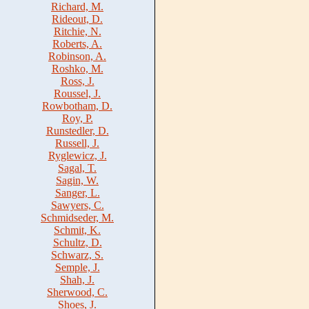
Richard, M.
Rideout, D.
Ritchie, N.
Roberts, A.
Robinson, A.
Roshko, M.
Ross, J.
Roussel, J.
Rowbotham, D.
Roy, P.
Runstedler, D.
Russell, J.
Ryglewicz, J.
Sagal, T.
Sagin, W.
Sanger, L.
Sawyers, C.
Schmidseder, M.
Schmit, K.
Schultz, D.
Schwarz, S.
Semple, J.
Shah, J.
Sherwood, C.
Shoes, J.