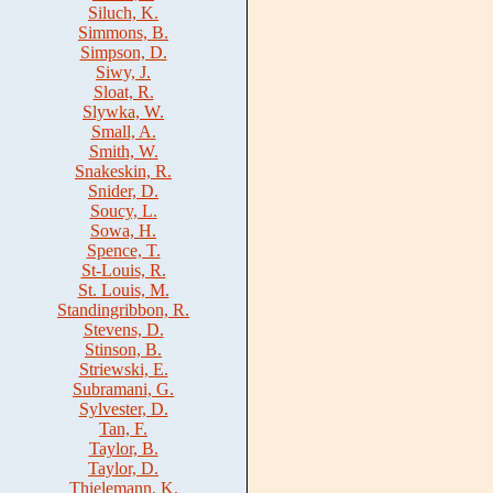
Siluch, K.
Simmons, B.
Simpson, D.
Siwy, J.
Sloat, R.
Slywka, W.
Small, A.
Smith, W.
Snakeskin, R.
Snider, D.
Soucy, L.
Sowa, H.
Spence, T.
St-Louis, R.
St. Louis, M.
Standingribbon, R.
Stevens, D.
Stinson, B.
Striewski, E.
Subramani, G.
Sylvester, D.
Tan, F.
Taylor, B.
Taylor, D.
Thielemann, K.