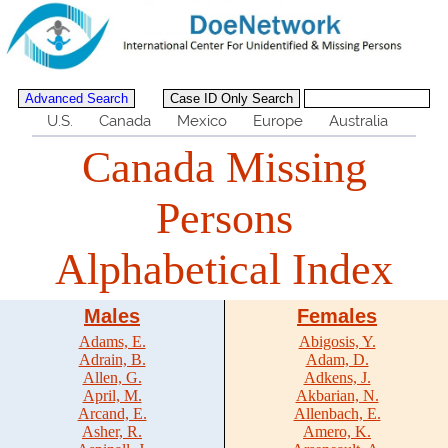
U.S.
Canada
Mexico
Europe
Australia
Canada Missing
Persons
Alphabetical Index
Males
Females
Adams, E.
Abigosis, Y.
Adrain, B.
Adam, D.
Allen, G.
Adkens, J.
April, M.
Akbarian, N.
Arcand, E.
Allenbach, E.
Asher, R.
Amero, K.