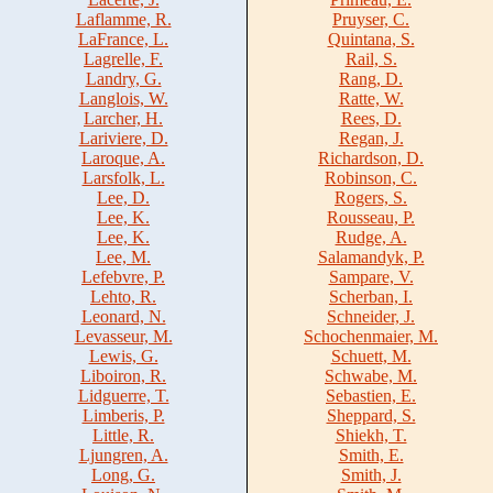
Laflamme, R.
Pruyser, C.
LaFrance, L.
Quintana, S.
Lagrelle, F.
Rail, S.
Landry, G.
Rang, D.
Langlois, W.
Ratte, W.
Larcher, H.
Rees, D.
Lariviere, D.
Regan, J.
Laroque, A.
Richardson, D.
Larsfolk, L.
Robinson, C.
Lee, D.
Rogers, S.
Lee, K.
Rousseau, P.
Lee, K.
Rudge, A.
Lee, M.
Salamandyk, P.
Lefebvre, P.
Sampare, V.
Lehto, R.
Scherban, I.
Leonard, N.
Schneider, J.
Levasseur, M.
Schochenmaier, M.
Lewis, G.
Schuett, M.
Liboiron, R.
Schwabe, M.
Lidguerre, T.
Sebastien, E.
Limberis, P.
Sheppard, S.
Little, R.
Shiekh, T.
Ljungren, A.
Smith, E.
Long, G.
Smith, J.