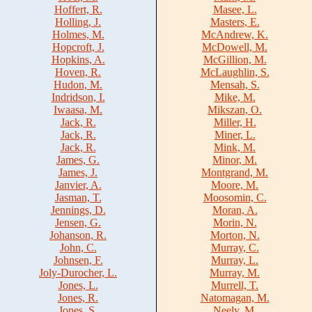
Hoffert, R.
Masee, L.
Holling, J.
Masters, E.
Holmes, M.
McAndrew, K.
Hopcroft, J.
McDowell, M.
Hopkins, A.
McGillion, M.
Hoven, R.
McLaughlin, S.
Hudon, M.
Mensah, S.
Indridson, I.
Mike, M.
Iwaasa, M.
Mikszan, O.
Jack, R.
Miller, H.
Jack, R.
Miner, L.
Jack, R.
Mink, M.
James, G.
Minor, M.
James, J.
Montgrand, M.
Janvier, A.
Moore, M.
Jasman, T.
Moosomin, C.
Jennings, D.
Moran, A.
Jensen, G.
Morin, N.
Johanson, R.
Morton, N.
John, C.
Murray, C.
Johnsen, F.
Murray, L.
Joly-Durocher, L.
Murray, M.
Jones, L.
Murrell, T.
Jones, R.
Natomagan, M.
Jones, S.
Neely, M.