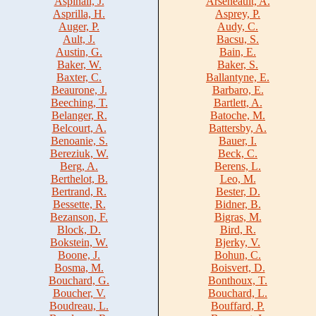
Aspinall, J.
Arseneault, A.
Asprilla, H.
Asprey, P.
Auger, P.
Audy, C.
Ault, J.
Bacsu, S.
Austin, G.
Bain, E.
Baker, W.
Baker, S.
Baxter, C.
Ballantyne, E.
Beaurone, J.
Barbaro, E.
Beeching, T.
Bartlett, A.
Belanger, R.
Batoche, M.
Belcourt, A.
Battersby, A.
Benoanie, S.
Bauer, I.
Bereziuk, W.
Beck, C.
Berg, A.
Berens, L.
Berthelot, B.
Leo, M.
Bertrand, R.
Bester, D.
Bessette, R.
Bidner, B.
Bezanson, F.
Bigras, M.
Block, D.
Bird, R.
Bokstein, W.
Bjerky, V.
Boone, J.
Bohun, C.
Bosma, M.
Boisvert, D.
Bouchard, G.
Bonthoux, T.
Boucher, V.
Bouchard, L.
Boudreau, L.
Bouffard, P.